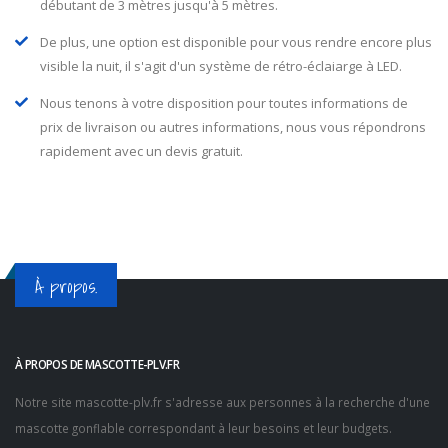
débutant de 3 mètres jusqu'à 5 mètres.
De plus, une option est disponible pour vous rendre encore plus
visible la nuit, il s'agit d'un système de rétro-éclaiarge à LED.
Nous tenons à votre disposition pour toutes informations de
prix de livraison ou autres informations, nous vous répondrons
rapidement avec un devis gratuit.
À propos.
À PROPOS DE MASCOTTE-PLV.FR
Notre site
mascotte-plv.fr
s'adresse aux personnes à la recherche d'une
mascotte gonflable correspondant à leur besoins et leur budgets.