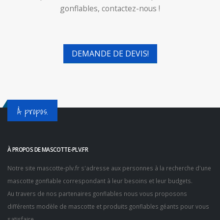
gonflables, contactez-nous !
DEMANDE DE DEVIS!
À propos.
À PROPOS DE MASCOTTE-PLV.FR
Notre site
mascotte-plv.fr
s'adresse aux personnes à la recherche d'une
mascotte gonflable correspondant à leur besoins et leur budgets.
Au travers de nos partenaires gonflables nous vous proposons
différents modèle de mascotte et produits gonflables géants pour vous
satisfaire.