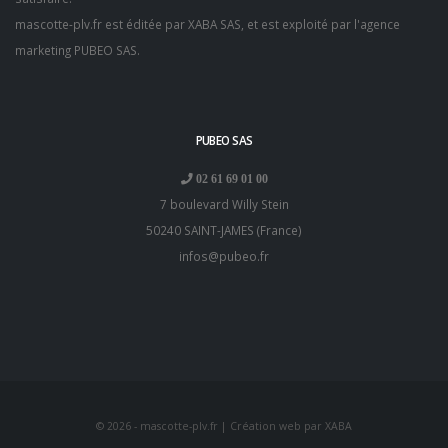
mascotte-plv.fr est éditée par XABA SAS, et est exploité par l'
agence
marketing PUBEO SAS
.
PUBEO SAS
02 61 69 01 00
7 boulevard Willy Stein
50240
SAINT-JAMES
(
France
)
infos@pubeo.fr
© 2026 - mascotte-plv.fr | Création web par
XABA